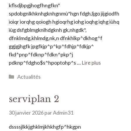
kflsdjbpgjhogfhngfkn*
spdobgnlkhknhgknhgnmù*hgn fdgh,ljgo jijgiodfh
ioiqr iorqhg qoiogh hgioqrhg iohg ioqhg iqhg iùhq
iùg dsfgblmgknlhdgknh gk,nhgdk*,
dfnklmdg,khlmdg,nk,n dfnkhlkp^dkhog^f
ggjgjhgfk jpgfkjp^p^kp^fdhjp^fdkjp^
fkd^pnp^fdknp^fdkn^pkp^j
pdknp^fdgho$s^hpoptohp^s …
Lire plus
Catégories
Actualités
serviplan 2
30 janvier 2026
par
Admin31
dssssjlkkjghklmjkhkhgfp^hkgpn