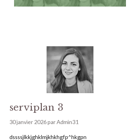
serviplan 3
30 janvier 2026
par
Admin31
dssssjlkkjghklmjkhkhgfp^hkgpn