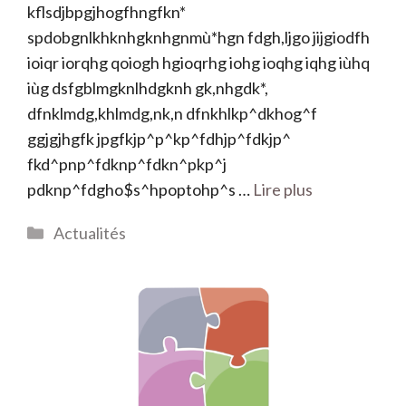
kflsdjbpgjhogfhngfkn*
spdobgnlkhknhgknhgnmù*hgn fdgh,ljgo jijgiodfh
ioiqr iorqhg qoiogh hgioqrhg iohg ioqhg iqhg iùhq
iùg dsfgblmgknlhdgknh gk,nhgdk*,
dfnklmdg,khlmdg,nk,n dfnkhlkp^dkhog^f
ggjgjhgfk jpgfkjp^p^kp^fdhjp^fdkjp^
fkd^pnp^fdknp^fdkn^pkp^j
pdknp^fdgho$s^hpoptohp^s …
Lire plus
Catégories
Actualités