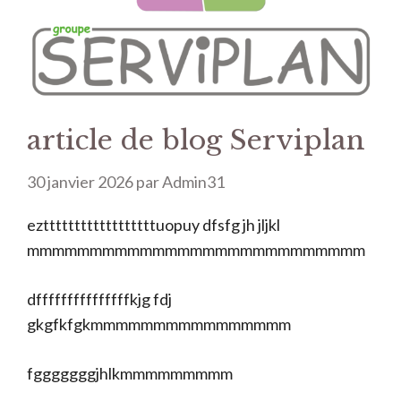
article de blog Serviplan
30 janvier 2026
par
Admin31
ezttttttttttttttttttuopuy dfsfg jh jljkl
mmmmmmmmmmmmmmmmmmmmmmmmmmm
dfffffffffffffffkjg fdj
gkgfkfgkmmmmmmmmmmmmmmmm
fgggggggjhlkmmmmmmmmm