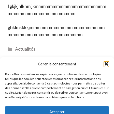
fgkjkjhlkhmljkmmmmmmmmmmmmmmmmmmmm
mmmmmmmmmmmmmmmmmmm
ghklmkkkkjmmmmmmmmmmmmmmmmmmmmm
mmmmmmmmmmmmmmmmmmmmm
Catégories
Actualités
Gérer le consentement
Pour offrir les meilleures expériences, nous utilisons des technologies
telles que les cookies pour stocker et/ou accéder aux informations des
SERVIPLAN
appareils. Le fait de consentir à ces technologies nous permettra de traiter
des données telles que le comportement de navigation ou les ID uniques sur
ce site. Le fait de ne pas consentir ou de retirer son consentement peut avoir
29 Avenue Marcel DASSAULT
un effet négatif sur certaines caractéristiques et fonctions.
31500 TOULOUSE
05.62.71.59.59
Accepter