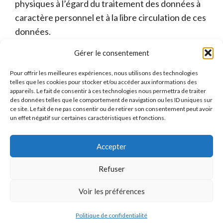
physiques à l’égard du traitement des données à
caractère personnel et à la libre circulation de ces
données.
Gérer le consentement
Pour offrir les meilleures expériences, nous utilisons des technologies
telles que les cookies pour stocker et/ou accéder aux informations des
SERVIPLAN
appareils. Le fait de consentir à ces technologies nous permettra de traiter
des données telles que le comportement de navigation ou les ID uniques sur
ce site. Le fait de ne pas consentir ou de retirer son consentement peut avoir
29 Avenue Marcel DASSAULT
un effet négatif sur certaines caractéristiques et fonctions.
31500 TOULOUSE
05.62.71.59.59
Accepter
serviplan@serviplan.fr
Refuser
Voir les préférences
© 1991-2026 SERVIPLAN
Mentions Légales
-
Contact
Politique de confidentialité